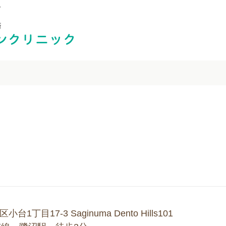
ク
丁目17-3 Saginuma Dento Hills101